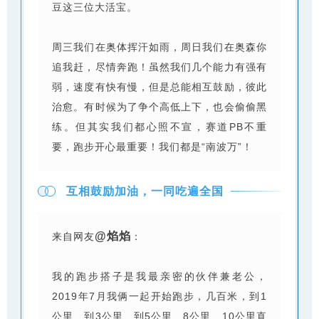
豆这三位大活宝。
周三我们在奥体挥汗如雨，周日我们在奥森你
追我赶，尽情奔跑！虽然我们几个能力有强有
弱，速度有快有慢，但是总能相互鼓励，彼此
治愈。有时候为了争个高低上下，也会偷偷黑
练。但其实我们都心照不宣，赛道PB不重
要，跑步开心最重要！我们都是“南波万”！
互相鼓励加油，一同吃遍全国
@焰焰
来自网友
：
我的跑步搭子是我最亲密的伙伴兼老公，
2019年7月我俩一起开始跑步，几百米，到1
公里、到3公里、到5公里、8公里、10公里直