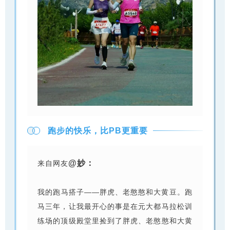
跑步的快乐，比PB更重要
@妙：
来自网友
我的跑马搭子——胖虎、老憨憨和大黄豆。跑
马三年，让我最开心的事是在元大都马拉松训
练场的顶级殿堂里捡到了胖虎、老憨憨和大黄