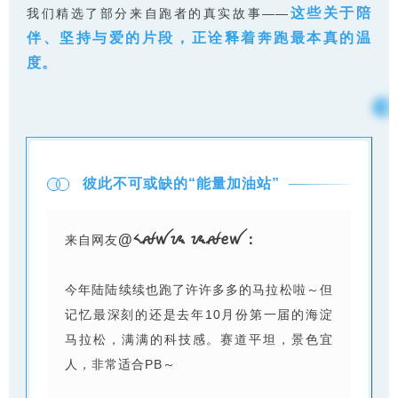
这些关于陪
我们精选了部分来自跑者的真实故事——
伴、坚持与爱的片段，正诠释着奔跑最本真的温
度。
彼此不可或缺的“能量加油站”
@༨ꫛꪝᝰ ᝰꫛꫀꪝ：
来自网友
今年陆陆续续也跑了许许多多的马拉松啦～但
记忆最深刻的还是去年10月份第一届的海淀
马拉松，满满的科技感。赛道平坦，景色宜
人，非常适合PB～