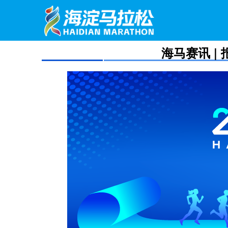
海马赛讯 |