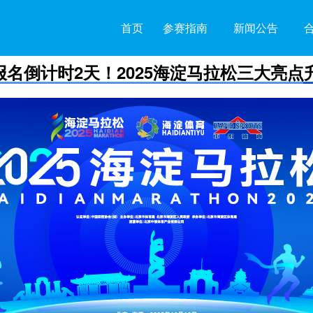
首页
参赛指南
新闻公告
 报名倒计时2天！2025海淀马拉松三大亮