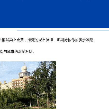
杏悄然染上金黄，海淀的城市脉搏，正期待被你的脚步唤醒。
一次与城市的深度对话。