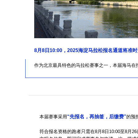
8月8日10:00，2025海淀马拉松报名通道将准
作为北京最具特色的马拉松赛事之一，本届海马在
本届赛事采用
“先报名，再抽签，后缴费”
的预
符合报名资格的跑者只需在8月8日10:00至8月2